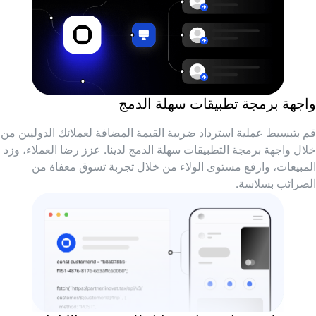
واجهة برمجة تطبيقات سهلة الدمج
قم بتبسيط عملية استرداد ضريبة القيمة المضافة لعملائك الدوليين من
خلال واجهة برمجة التطبيقات سهلة الدمج لدينا. عزز رضا العملاء، وزد
المبيعات، وارفع مستوى الولاء من خلال تجربة تسوق معفاة من
الضرائب بسلاسة.