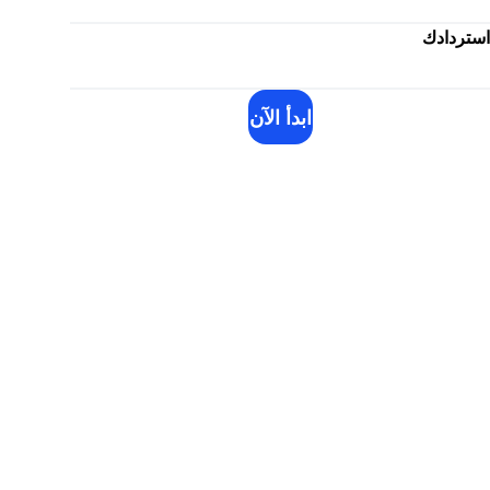
استردادك
ابدأ الآن